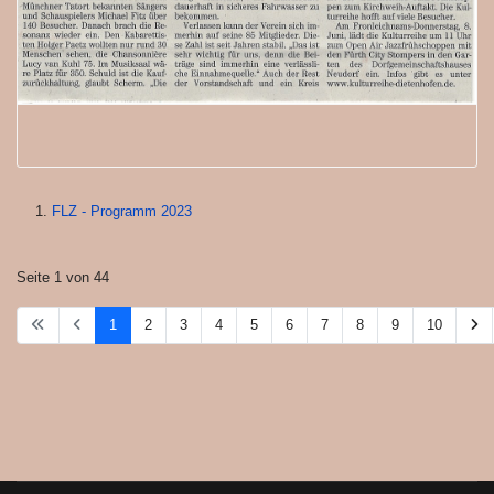
FLZ - Programm 2023
Seite 1 von 44
1
2
3
4
5
6
7
8
9
10