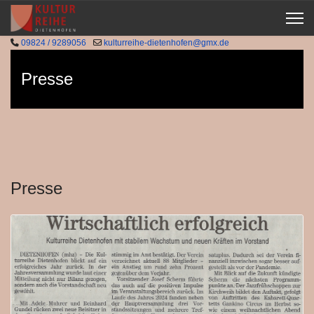
09824 / 9289056
kulturreihe-dietenhofen@gmx.de
Presse
Presse